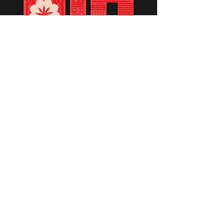
תומכים ביתומים ובמשפחות
החיילים וכוחות הביטחון, שחרפו
נפשם על הגנת המולדת ואינם
עוד איתנו.
לתרומה לחצו כאן