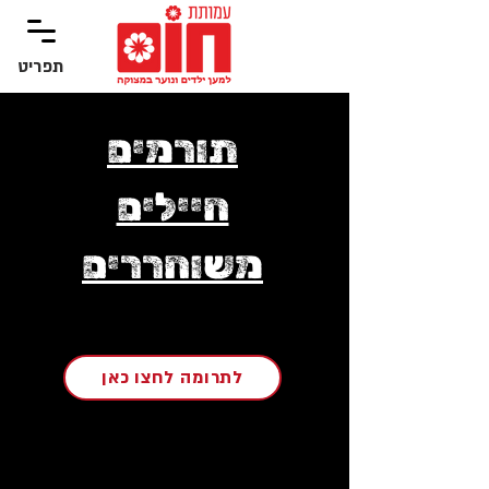
תפריט
‏תפריט
תורמים
חיילים
משוחררים
לתרומה לחצו כאן