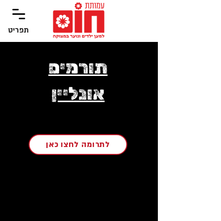
תפריט
‏תפריט
תורמים
אונליין
לתרומה לחצו כאן