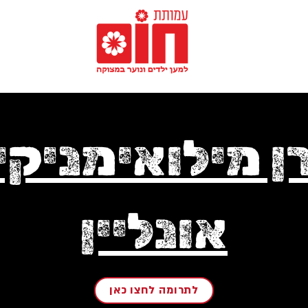
ן מילואימניקי
אונליין
לתרומה לחצו כאן