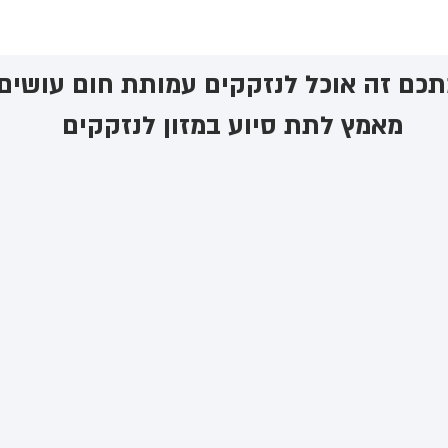
כם זה אוכל לנזקקים ​עמותת חום עושים
מאמץ לתת סיוע במזון לנזקקים