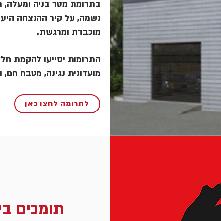
בתרומת מטר בניה ומעלה, תו
נשמה, על קיר ההנצחה היעו
מוכבדת ומרגשת.
התרומות יסייעו להקמת חללי
מועדונית נגינה, מטבח חם, ו
לתרומה לחצו כאן
תומכים בי