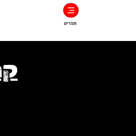
‏תפריט
קר