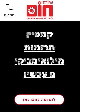
תפריט
‏תפריט
קמפיין
תרומות
מילואימניקי
ם עכשיו
לתרומה לחצו כאן