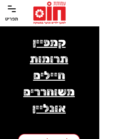
תפריט
‏תפריט
קמפיין
תרומות
חיילים
משוחררים
אונליין