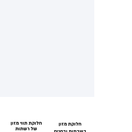
חלוקת תווי מזון
חלוקת מזון
של רשתות
בשבתות ובחגים