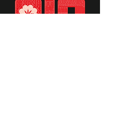
תומכים ביתומים ובמשפחות
החיילים וכוחות הביטחון, שחרפו
נפשם על הגנת המולדת ואינם
עוד איתנו.
לתרומה לחצו כאן