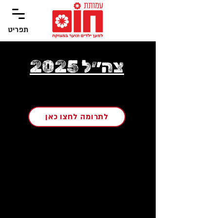
תפריט
‏תפריט
צה״ל 2025
לתרומה לחצו כאן