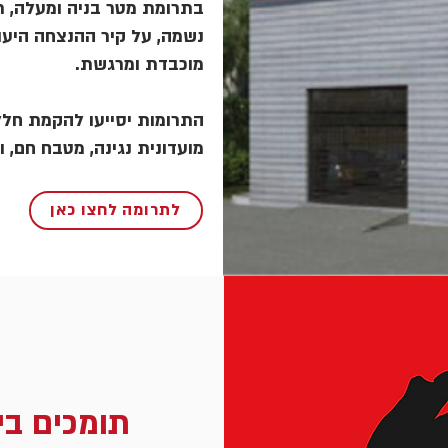
בתרומת מטר בניה ומעלה, תו
נשמה, על קיר ההנצחה היעו
מוכבדת ומרגשת.
התרומות יסייעו להקמת חללי
מועדונית נגינה, מטבח חם, ו
לתרומה לחצו כאן
תומכים בי