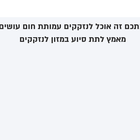
כם זה אוכל לנזקקים ​עמותת חום עושים
מאמץ לתת סיוע במזון לנזקקים