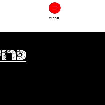
‏תפריט
פרוי