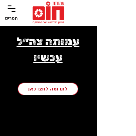
תפריט
‏תפריט
עמותה צה״ל
עכשיו
לתרומה לחצו כאן