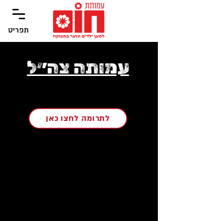
תפריט
‏תפריט
עמותה צה״ל
לתרומה לחצו כאן