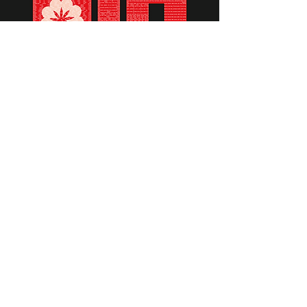
תומכים ביתומים ובמשפחות
החיילים וכוחות הביטחון, שחרפו
נפשם על הגנת המולדת ואינם
עוד איתנו.
לתרומה לחצו כאן