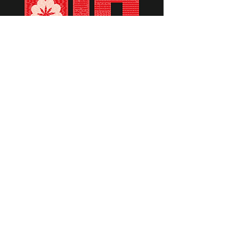
תומכים ביתומים ובמשפחות
החיילים וכוחות הביטחון, שחרפו
נפשם על הגנת המולדת ואינם
עוד איתנו.
לתרומה לחצו כאן