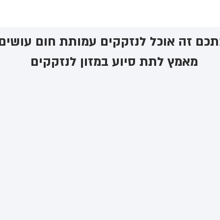
כם זה אוכל לנזקקים ​עמותת חום עושים
מאמץ לתת סיוע במזון לנזקקים