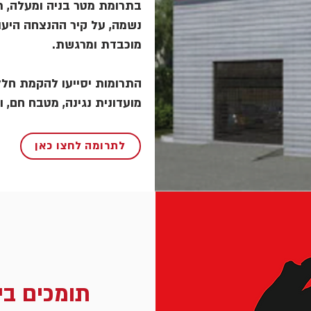
בתרומת מטר בניה ומעלה, תו
נשמה, על קיר ההנצחה היעו
מוכבדת ומרגשת.
התרומות יסייעו להקמת חללי
מועדונית נגינה, מטבח חם, ו
לתרומה לחצו כאן
תומכים בי