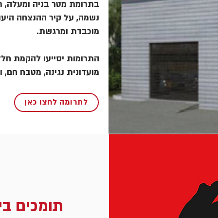
בתרומת מטר בניה ומעלה, תו
נשמה, על קיר ההנצחה היעו
מוכבדת ומרגשת.
התרומות יסייעו להקמת חללי
מועדונית נגינה, מטבח חם, ו
לתרומה לחצו כאן
תומכים בי