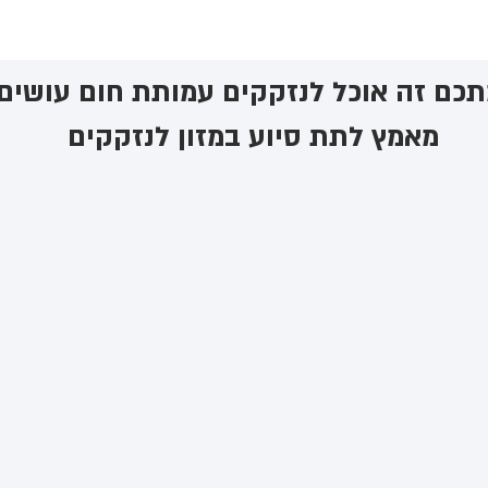
כם זה אוכל לנזקקים ​עמותת חום עושים
מאמץ לתת סיוע במזון לנזקקים