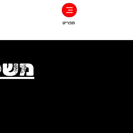
‏תפריט
משלו