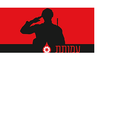
תומכים ביתומים ובמשפחות
החיילים וכוחות הביטחון, שחרפו
נפשם על הגנת המולדת ואינם
עוד איתנו.