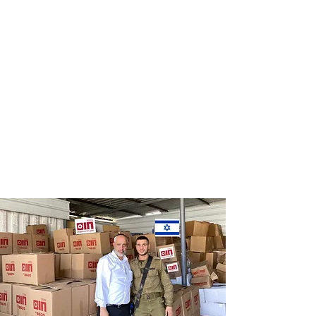
Distribution
Distribution
of food labels
of food on
of leading
Saturdays
chains
and holidays
to thousands
of families