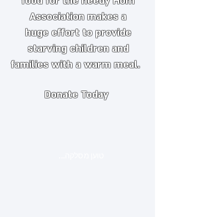
food for the needy
​
Hom
Association makes a
huge
effort to provide
starving children and
families with a warm meal.
Donate Today
טוען מסלקה...