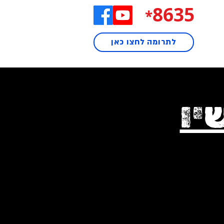
8635
*
לתרומה לחצו כאן
יו