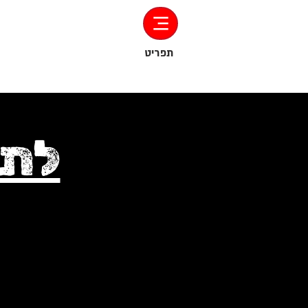
‏תפריט
לתר