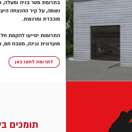
בתרומת מטר בניה ומעלה, תו
נשמה, על קיר ההנצחה היעו
מוכבדת ומרגשת.
התרומות יסייעו להקמת חללי
מועדונית נגינה, מטבח חם, ו
לתרומה לחצו כאן
תומכים בי