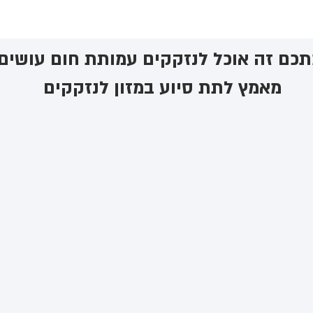
כם זה אוכל לנזקקים ​עמותת חום עושים
מאמץ לתת סיוע במזון לנזקקים