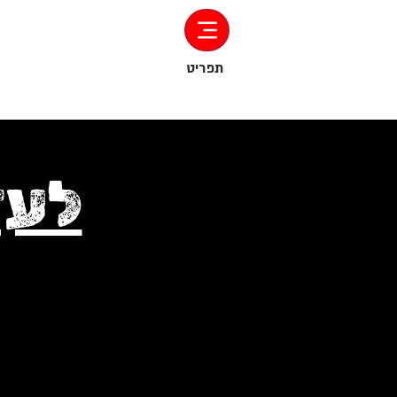
‏תפריט
לעז