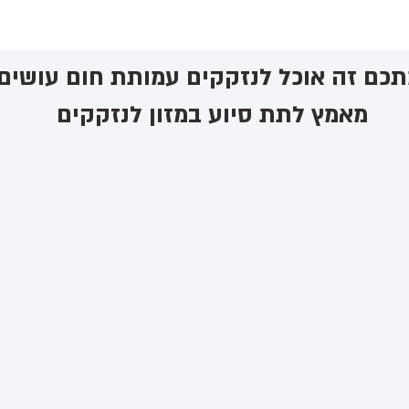
כם זה אוכל לנזקקים ​עמותת חום עושים
מאמץ לתת סיוע במזון לנזקקים