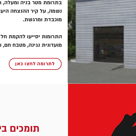
בתרומת מטר בניה ומעלה, תו
נשמה, על קיר ההנצחה היעו
מוכבדת ומרגשת.
התרומות יסייעו להקמת חללי
מועדונית נגינה, מטבח חם, ו
לתרומה לחצו כאן
תומכים בי