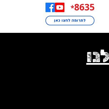
8635
*
לתרומה לחצו כאן
נו